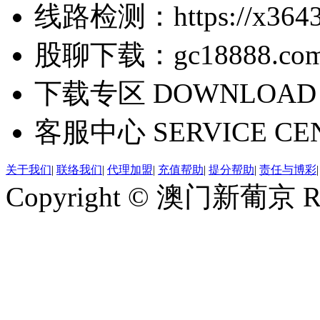
线路检测：https://x3643
股聊下载：gc18888.co
下载专区 DOWNLOAD 
客服中心 SERVICE CE
关于我们
|
联络我们
|
代理加盟
|
充值帮助
|
提分帮助
|
责任与博彩
|
Copyright © 澳门新葡京 Re