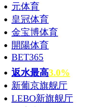
元体育
皇冠体育
金宝博体育
開陽体育
BET365
返水最高
3.0%
新葡京旗舰厅
LEBO新旗舰厅