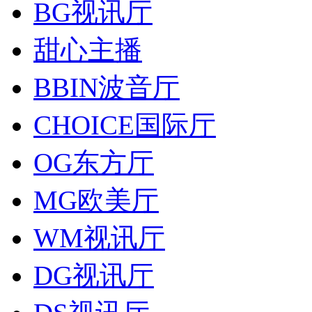
BG视讯厅
甜心主播
BBIN波音厅
CHOICE国际厅
OG东方厅
MG欧美厅
WM视讯厅
DG视讯厅