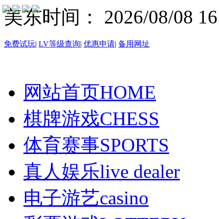
美东时间：
2026/08/08 16
免费试玩
|
LV等级查询
|
优惠申请
|
备用网址
网站首页
HOME
棋牌游戏
CHESS
体育赛事
SPORTS
真人娱乐
live dealer
电子游艺
casino