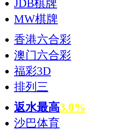
JDB棋牌
MW棋牌
香港六合彩
澳门六合彩
福彩3D
排列三
返水最高
3.0%
沙巴体育