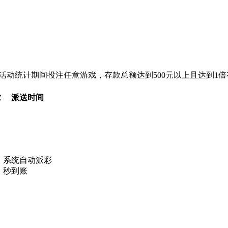
活动统计期间投注任意游戏，存款总额达到
500
元以上且达到
1
倍
派送到处有，新葡京绝对比较多”让我们一起将让利进行到底，赶
求
派送时间
系统自动派彩
秒到账