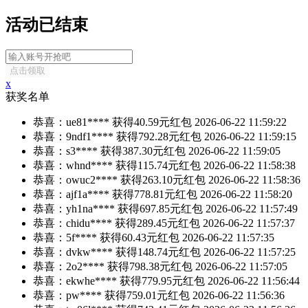
活动已结束
点击领取
x
获奖名单
恭喜：
ue81****
获得
40.59元
红包 2026-06-22 11:59:22
恭喜：
9ndf1****
获得
792.28元
红包 2026-06-22 11:59:15
恭喜：
s3****
获得
387.30元
红包 2026-06-22 11:59:05
恭喜：
whnd****
获得
115.74元
红包 2026-06-22 11:58:38
恭喜：
owuc2****
获得
263.10元
红包 2026-06-22 11:58:36
恭喜：
ajf1a****
获得
778.81元
红包 2026-06-22 11:58:20
恭喜：
yh1na****
获得
697.85元
红包 2026-06-22 11:57:49
恭喜：
chidu****
获得
289.45元
红包 2026-06-22 11:57:37
恭喜：
5f****
获得
60.43元
红包 2026-06-22 11:57:35
恭喜：
dvkw****
获得
148.74元
红包 2026-06-22 11:57:25
恭喜：
2o2****
获得
798.38元
红包 2026-06-22 11:57:05
恭喜：
ekwhe****
获得
779.95元
红包 2026-06-22 11:56:44
恭喜：
pw****
获得
759.01元
红包 2026-06-22 11:56:36