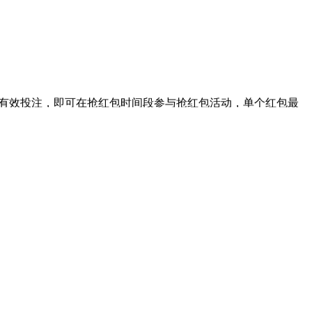
有效投注，即可在
抢红包时间段
参与抢红包活动，单个红包最
快告诉您身边的朋友一起加入我们吧！